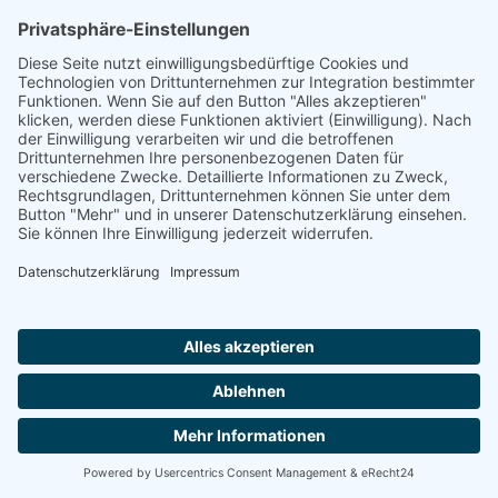
kontaktieren, wird Ihre Anfrage inklusive aller daraus
hervorgehenden personenbezogenen Daten (Name,
Anfrage) zum Zwecke der Bearbeitung Ihres Anliegens
bei uns gespeichert und verarbeitet. Diese Daten geben
wir nicht ohne Ihre Einwilligung weiter.
Die Verarbeitung dieser Daten erfolgt auf Grundlage
von Art. 6 Abs. 1 lit. b DSGVO, sofern Ihre Anfrage mit
der Erfüllung eines Vertrags zusammenhängt oder zur
Durchführung vorvertraglicher Maßnahmen erforderlich
ist. In allen übrigen Fällen beruht die Verarbeitung auf
unserem berechtigten Interesse an der effektiven
Bearbeitung der an uns gerichteten Anfragen (Art. 6
Abs. 1 lit. f DSGVO) oder auf Ihrer Einwilligung (Art. 6
Abs. 1 lit. a DSGVO) sofern diese abgefragt wurde; die
Einwilligung ist jederzeit widerrufbar.
Die von Ihnen an uns per Kontaktanfragen übersandten
Daten verbleiben bei uns, bis Sie uns zur Löschung