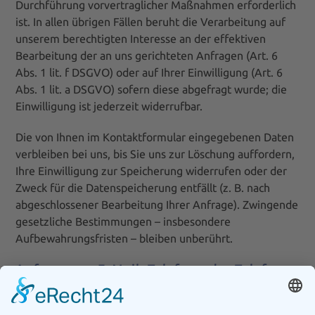
Durchführung vorvertraglicher Maßnahmen erforderlich
ist. In allen übrigen Fällen beruht die Verarbeitung auf
unserem berechtigten Interesse an der effektiven
Bearbeitung der an uns gerichteten Anfragen (Art. 6
Abs. 1 lit. f DSGVO) oder auf Ihrer Einwilligung (Art. 6
Abs. 1 lit. a DSGVO) sofern diese abgefragt wurde; die
Einwilligung ist jederzeit widerrufbar.
Die von Ihnen im Kontaktformular eingegebenen Daten
verbleiben bei uns, bis Sie uns zur Löschung auffordern,
Ihre Einwilligung zur Speicherung widerrufen oder der
Zweck für die Datenspeicherung entfällt (z. B. nach
abgeschlossener Bearbeitung Ihrer Anfrage). Zwingende
gesetzliche Bestimmungen – insbesondere
Aufbewahrungsfristen – bleiben unberührt.
Anfrage per E-Mail, Telefon oder Telefax
Wenn Sie uns per E-Mail, Telefon oder Telefax