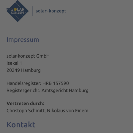
Skip
to
Open
Close
content
mobile
mobile
menu
menu
Impressum
solar-konzept GmbH
Isekai 1
20249 Hamburg
Handelsregister: HRB 157590
Registergericht: Amtsgericht Hamburg
Vertreten durch:
Christoph Schmitt, Nikolaus von Einem
Kontakt