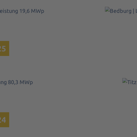
 Leistung 19,6
Bedburg |
p
25
stung 80,3
Titz 
p
24