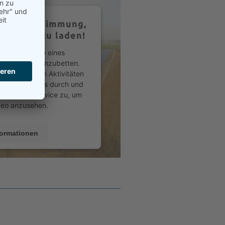
 Ihre Zustimmung,
Service zu laden!
einen Service eines
Videoinhalte einzubetten.
Daten zu Ihren Aktivitäten
 Sie die Details durch und
tzung des Service zu, um
deo anzusehen.
formationen
ptieren
trics Consent Management
m
&
eRecht24