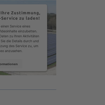
 Ihre Zustimmung,
Service zu laden!
einen Service eines
Videoinhalte einzubetten.
Daten zu Ihren Aktivitäten
 Sie die Details durch und
tzung des Service zu, um
deo anzusehen.
formationen
ptieren
trics Consent Management
m
&
eRecht24