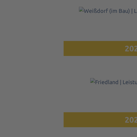
Weißdorf (im Bau) |
MW
20
Friedland | Lei
MW
20