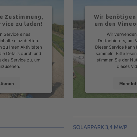
re Zustimmung,
Wir benötigen
vice zu laden!
um den Vimeo-
n Service eines
Wir verwenden 
inhalte einzubetten.
Drittanbieters, um 
 zu Ihren Aktivitäten
Dieser Service kann 
die Details durch und
sammeln. Bitte lesen
 des Service zu, um
stimmen Sie der Nu
anzusehen.
dieses Vi
ationen
Mehr In
ren
Akze
s Consent Management
powered by
Usercen
Recht24
Platfor
SOLARPARK 3,4 MWP