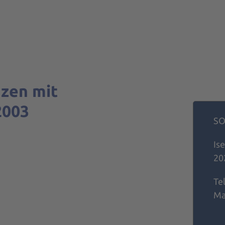
zen mit
2003
SO
Ise
20
Tel
Ma