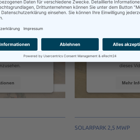
re Zustimmung,
Wir benötigen
vice zu laden!
um den Vimeo-
n Service eines
Wir verwenden 
inhalte einzubetten.
Drittanbieters, um 
 zu Ihren Aktivitäten
Dieser Service kann 
die Details durch und
sammeln. Bitte lesen
 des Service zu, um
stimmen Sie der Nu
anzusehen.
dieses Vi
ationen
Mehr In
ren
Akze
s Consent Management
powered by
Usercen
Recht24
Platfor
SOLARPARK 2,5 MWP