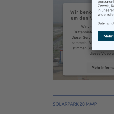
Wir benötigen Ih
um den Vimeo-Ser
Wir verwenden eine
Drittanbieters, um Video
Dieser Service kann Daten
sammeln. Bitte lesen Sie 
stimmen Sie der Nutzung
dieses Video 
Mehr Inform
Akzeptie
powered by
Usercentric
Platform
&
e
SOLARPARK 28 MWP