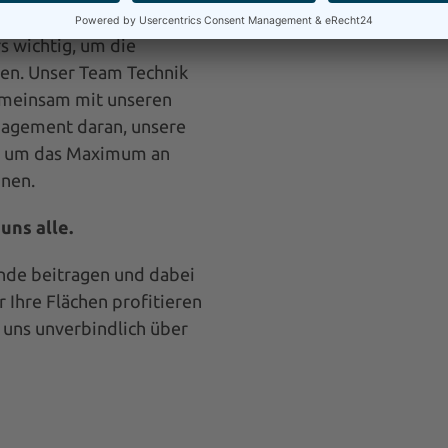
 führt. Hier ist eine
s wichtig, um die
en. Unser Team Technik
gemeinsam mit unseren
gagement daran, unsere
n, um das Maximum an
nnen.
uns alle.
nde beitragen und dabei
r Ihre Flächen profitieren
 uns unverbindlich über