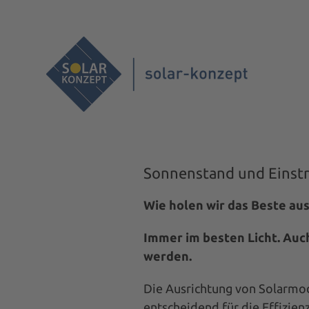
Skip
to
content
UNTERNEHMEN
PROJEKTABLAUF
ANGEBOT
INVEST
Sonnenstand und Einst
Wie holen wir das Beste au
Immer im besten Licht. Auc
werden.
Die Ausrichtung von Solarmod
entscheidend für die Effizien