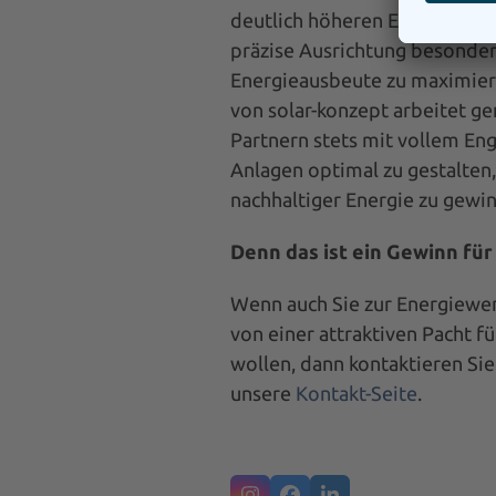
deutlich höheren Energieertrag
präzise Ausrichtung besonder
Energieausbeute zu maximier
von solar-konzept arbeitet 
Partnern stets mit vollem En
Anlagen optimal zu gestalte
nachhaltiger Energie zu gewi
Denn das ist ein Gewinn für 
Wenn auch Sie zur Energiewe
von einer attraktiven Pacht fü
wollen, dann kontaktieren Sie
unsere
Kontakt-Seite
.