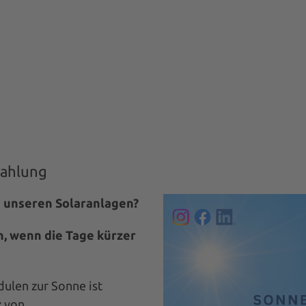
REFERENZEN
TEAM
WISSEN
NEWS
KONTAKT
rahlung
s unseren Solaranlagen?
h, wenn die Tage kürzer
ulen zur Sonne ist
z von