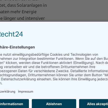
et, dass Solaranlagen in
aten mehr Energie
e länger und intensiver
 ist der Ertrag oft
en kürzer sind und die
inkel steht. Eine durch
Ausrichtung kann jedoch
naten einen guten Ertrag
 der
e Einstrahlungsintensität
rheblich. In
üden Deutschlands ist die
s im Norden, was zu einem