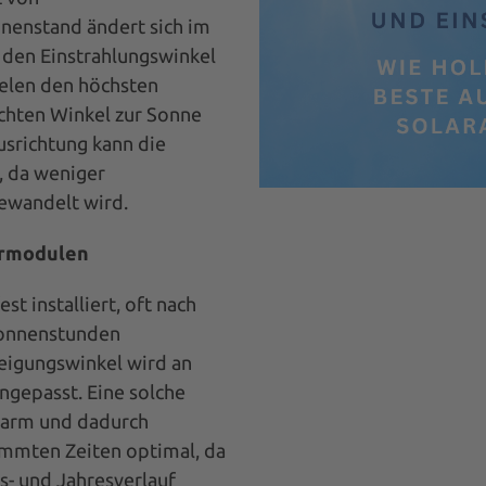
nenstand ändert sich im
s den Einstrahlungswinkel
ielen den höchsten
echten Winkel zur Sonne
usrichtung kann die
n, da weniger
ewandelt wird.
armodulen
t installiert, oft nach
Sonnenstunden
eigungswinkel wird an
ngepasst. Eine solche
gsarm und dadurch
timmten Zeiten optimal, da
s- und Jahresverlauf