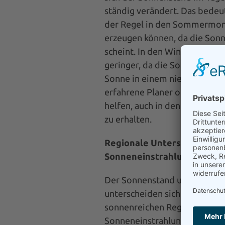
ständig verändert. Das bedeut
der Regel in den Sommermon
erzeugen können, da die Sonn
scheint. In den Wintermonaten
geringer, da die Sonnenstund
Sonne in einem niedrigeren W
erfahrene Planer optimierte 
helfen, auch in den Wintermo
zu erhalten.
Regionale Unterschiede bei
Sonneneinstrahlung
Der Sonnenstand und damit di
unterscheiden sich weltweit e
sonnenreichen Regionen im S
Sonneneinstrahlung höher al